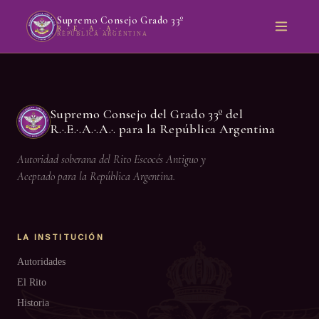
Supremo Consejo Grado 33º
R.·.E.·.A.·.A.·.
REPÚBLICA ARGENTINA
Supremo Consejo del Grado 33º del
R.·.E.·.A.·.A.·. para la República Argentina
Autoridad soberana del Rito Escocés Antiguo y
Aceptado para la República Argentina.
LA INSTITUCIÓN
Autoridades
El Rito
Historia