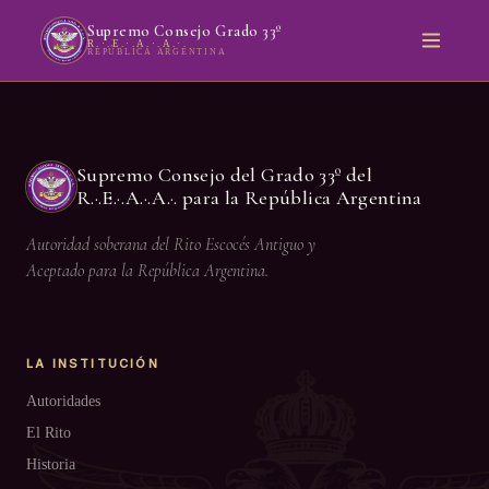
Supremo Consejo Grado 33º
R.·.E.·.A.·.A.·.
REPÚBLICA ARGENTINA
Supremo Consejo del Grado 33º del
R.·.E.·.A.·.A.·. para la República Argentina
Autoridad soberana del Rito Escocés Antiguo y
Aceptado para la República Argentina.
LA INSTITUCIÓN
Autoridades
El Rito
Historia