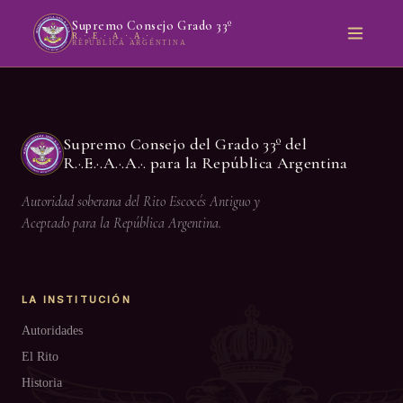
Supremo Consejo Grado 33º
R.·.E.·.A.·.A.·.
REPÚBLICA ARGENTINA
Supremo Consejo del Grado 33º del
R.·.E.·.A.·.A.·. para la República Argentina
Autoridad soberana del Rito Escocés Antiguo y
Aceptado para la República Argentina.
LA INSTITUCIÓN
Autoridades
El Rito
Historia