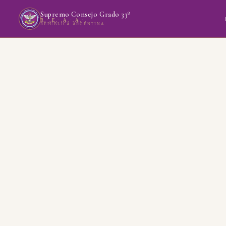
Supremo Consejo Grado 33º
R.·.E.·.A.·.A.·.
REPÚBLICA ARGENTINA