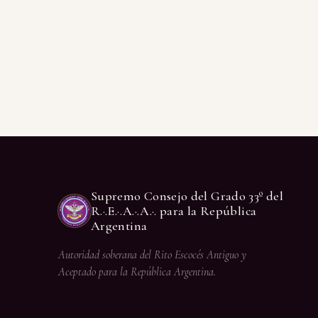
Supremo Consejo del Grado 33º del
R.·.E.·.A.·.A.·. para la República
Argentina
Autoridad soberana del Rito Escocés Antiguo y
Aceptado para la República Argentina.