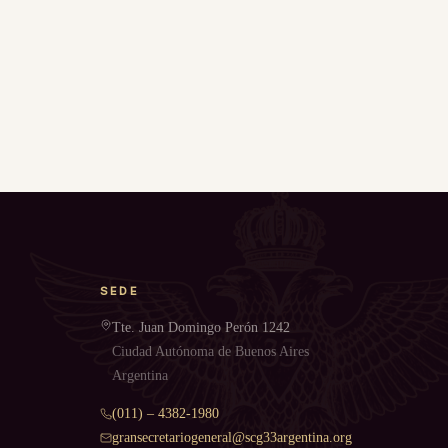
SEDE
Tte. Juan Domingo Perón 1242
Ciudad Autónoma de Buenos Aires
Argentina
(011) – 4382-1980
gransecretariogeneral@scg33argentina.org