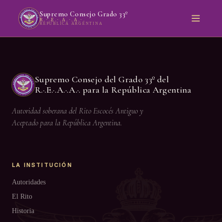
Supremo Consejo Grado 33º
R.·.E.·.A.·.A.·.
REPÚBLICA ARGENTINA
Supremo Consejo del Grado 33º del
R.·.E.·.A.·.A.·. para la República Argentina
Autoridad soberana del Rito Escocés Antiguo y
Aceptado para la República Argentina.
LA INSTITUCIÓN
Autoridades
El Rito
Historia