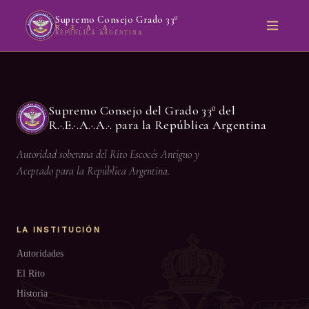
Supremo Consejo Grado 33º
R.·.E.·.A.·.A.·.
REPÚBLICA ARGENTINA
Supremo Consejo del Grado 33º del
R.·.E.·.A.·.A.·. para la República Argentina
Autoridad soberana del Rito Escocés Antiguo y
Aceptado para la República Argentina.
LA INSTITUCIÓN
Autoridades
El Rito
Historia