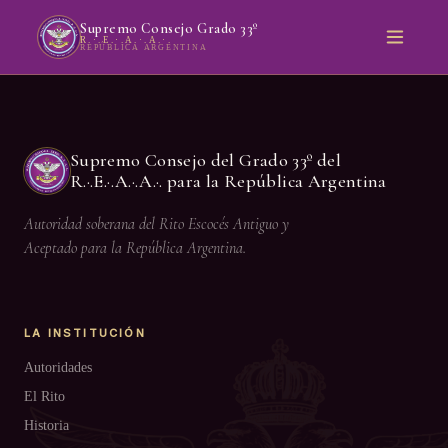
Supremo Consejo Grado 33º
R.·.E.·.A.·.A.·.
REPÚBLICA ARGENTINA
Supremo Consejo del Grado 33º del
R.·.E.·.A.·.A.·. para la República Argentina
Autoridad soberana del Rito Escocés Antiguo y
Aceptado para la República Argentina.
LA INSTITUCIÓN
Autoridades
El Rito
Historia